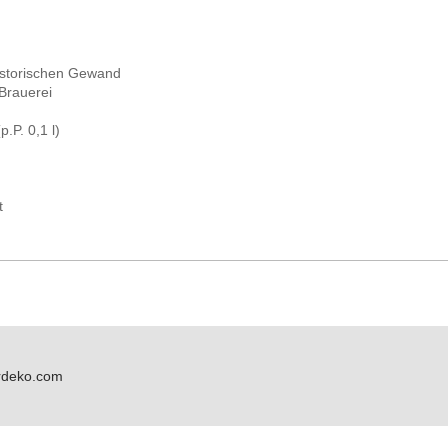
ischen Gewand
uerei
0,1 l)
t
rdeko.com